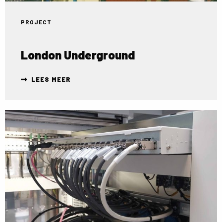
PROJECT
London Underground
LEES MEER
Lees
meer
over
Monitoring
TenneT
stationsgegevens