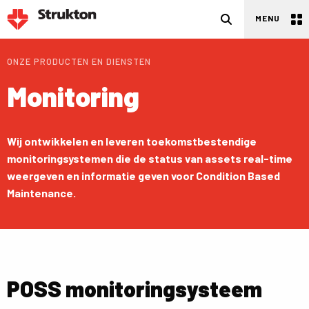
Zoeken
MENU
ONZE PRODUCTEN EN DIENSTEN
Monitoring
Wij ontwikkelen en leveren toekomstbestendige
monitoringsystemen die de status van assets real-time
weergeven en informatie geven voor Condition Based
Maintenance.
POSS monitoringsysteem