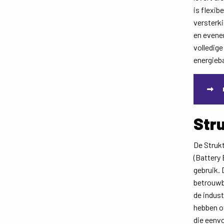
is flexib
versterki
en evenem
volledig
energieb
Str
De Struk
(Battery
gebruik. 
betrouwb
de indust
hebben ov
die eenv