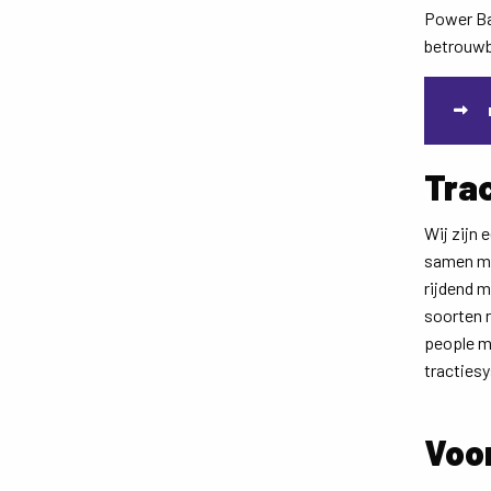
Power Bat
betrouwb
Tra
Wij zijn 
samen me
rijdend m
soorten 
people m
tracties
Voo