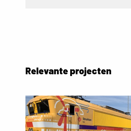
Relevante projecten
Lees
meer
over
Hybride
locomotief