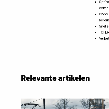
Optima
compo
Mono-,
bereik
Snelle
TCMS-
Verbet
Relevante artikelen
Lees
meer