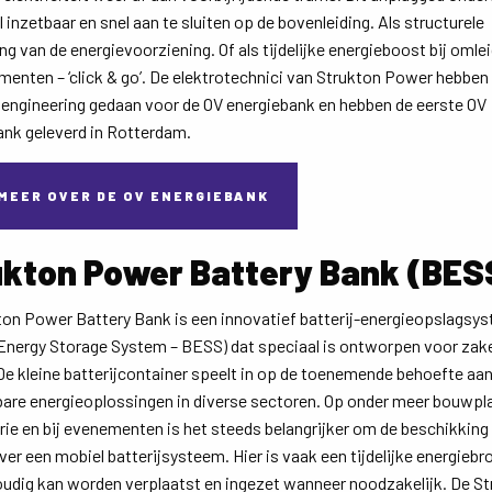
el inzetbaar en snel aan te sluiten op de bovenleiding. Als structurele
ng van de energievoorziening. Of als tijdelijke energieboost bij omle
enten – ‘click & go’. De elektrotechnici van Strukton Power hebben
e engineering gedaan voor de OV energiebank en hebben de eerste OV
ank geleverd in Rotterdam.
MEER OVER DE OV ENERGIEBANK
ukton Power Battery Bank (BES
ton Power Battery Bank is een innovatief batterij-energieopslagsy
 Energy Storage System – BESS) dat speciaal is ontworpen voor zake
De kleine batterijcontainer speelt in op de toenemende behoefte aa
are energieoplossingen in diverse sectoren. Op onder meer bouwpla
rie en bij evenementen is het steeds belangrijker om de beschikking
er een mobiel batterijsysteem. Hier is vaak een tijdelijke energiebr
oudig kan worden verplaatst en ingezet wanneer noodzakelijk. De S