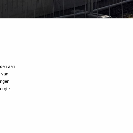
eden aan
d van
ingen
ergie.