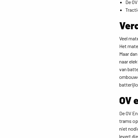
De OV
Tract
Ver
Veel mate
Het mate
Maar dan
naar elek
van batte
ombouwen
batterijl
OV 
De OV En
trams op 
niet nodi
levert di