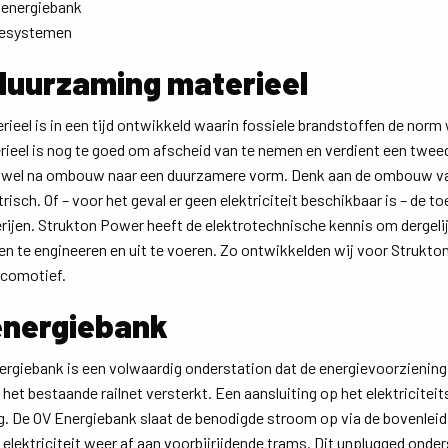
 energiebank
iesystemen
duurzaming materieel
rieel is in een tijd ontwikkeld waarin fossiele brandstoffen de norm
rieel is nog te goed om afscheid van te nemen en verdient een twee
 wel na ombouw naar een duurzamere vorm. Denk aan de ombouw va
trisch. Of – voor het geval er geen elektriciteit beschikbaar is – de t
rijen. Strukton Power heeft de elektrotechnische kennis om dergeli
 te engineeren en uit te voeren. Zo ontwikkelden wij voor Strukton
ocomotief.
energiebank
ergiebank is een volwaardig onderstation dat de energievoorziening
het bestaande railnet versterkt. Een aansluiting op het elektriciteit
g. De OV Energiebank slaat de benodigde stroom op via de bovenleid
e elektriciteit weer af aan voorbijrijdende trams. Dit unplugged onde