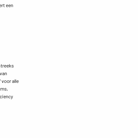
ert een
streeks
 van
 voor alle
ams,
ciency