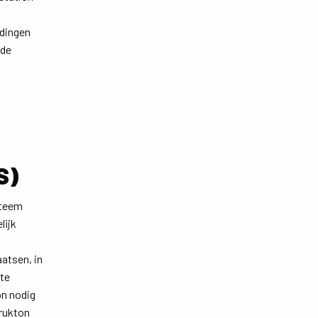
idingen
 de
S)
steem
lijk
n
atsen, in
 te
on nodig
trukton