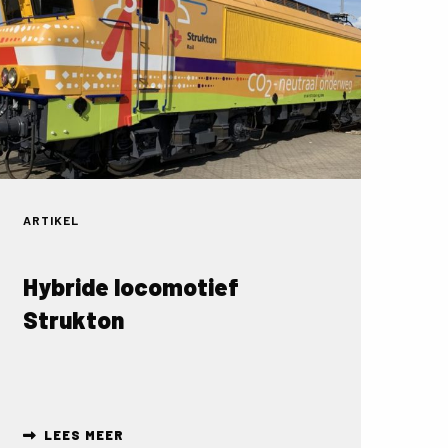
ver
ybride
ocomotief
trukton
ARTIKEL
Hybride locomotief
Strukton
LEES MEER