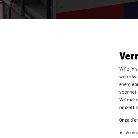
Ver
Wij zijn 
wereldwij
energieom
voor het
Wij maken
omzettin
Onze die
Verdu