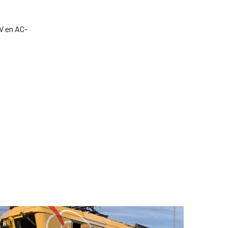
V en AC-
ees
eer