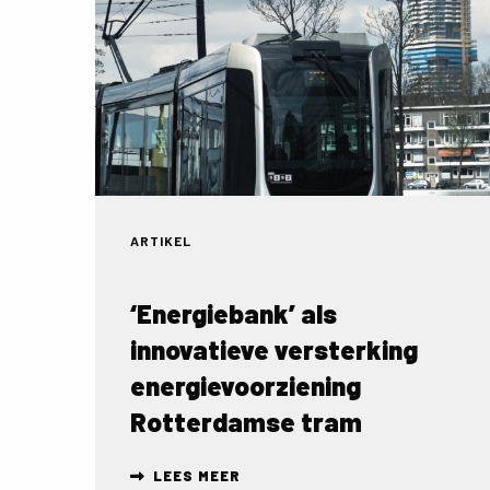
over
‘Energiebank’
als
innovatieve
versterking
energievoorziening
Rotterdamse
tram
ARTIKEL
‘Energiebank’ als
innovatieve versterking
energievoorziening
Rotterdamse tram
LEES MEER