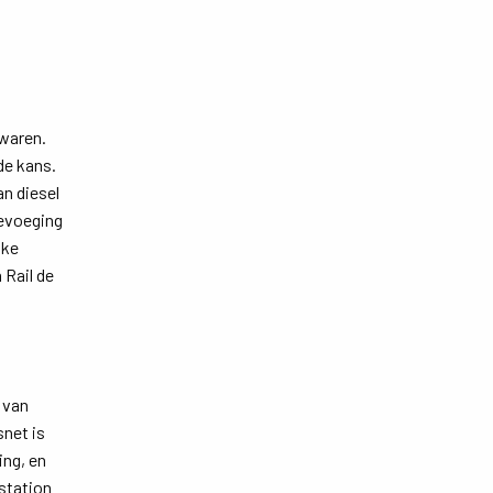
 waren.
de kans.
n diesel
oevoeging
jke
 Rail de
 van
snet is
ing, en
rstation