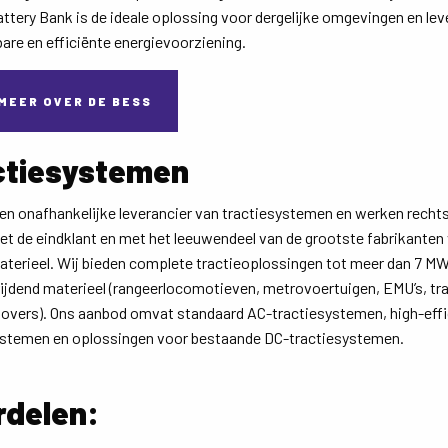
tery Bank is de ideale oplossing voor dergelijke omgevingen en lev
are en efficiënte energievoorziening.
MEER OVER DE BESS
ctiesystemen
een onafhankelijke leverancier van tractiesystemen en werken recht
t de eindklant en met het leeuwendeel van de grootste fabrikanten
aterieel. Wij bieden complete tractieoplossingen tot meer dan 7 MW
rijdend materieel (rangeerlocomotieven, metrovoertuigen, EMU’s, tr
overs). Ons aanbod omvat standaard AC-tractiesystemen, high-effi
ystemen en oplossingen voor bestaande DC-tractiesystemen.
rdelen: