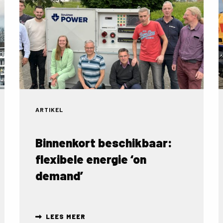
over
o
Binnenkort
H
beschikbaar:
l
flexibele
S
energie
‘on
demand’
ARTIKEL
Binnenkort beschikbaar:
flexibele energie ‘on
demand’
LEES MEER