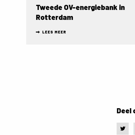
Tweede OV-energiebank in
Rotterdam
LEES MEER
Deel 
Delen 
Delen