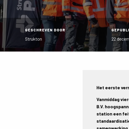
GESCHREVEN DOOR
GEPUBL
Strukton
22 decem
Het eerste ve
Vanmiddag vier
B.V. hoogspann
station een fei
standaardisatie
samenwerking m