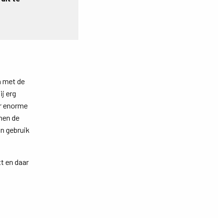
n met de
j erg
or enorme
nen de
in gebruik
t en daar