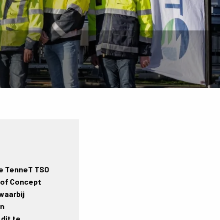
de TenneT TSO
 of Concept
waarbij
in
dit te