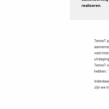
realiseren.
TenneT p
aannemer
veel inte
uitdagin
TenneT or
hebben.’
Inderdaa
zijn we t