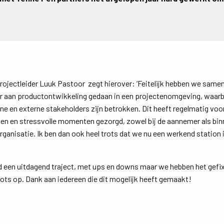
rojectleider Luuk Pastoor zegt hierover: ‘Feitelijk hebben we same
 aan productontwikkeling gedaan in een projectenomgeving, waarbi
rne en externe stakeholders zijn betrokken. Dit heeft regelmatig vo
gen en stressvolle momenten gezorgd, zowel bij de aannemer als bin
ganisatie. Ik ben dan ook heel trots dat we nu een werkend station 
d een uitdagend traject, met ups en downs maar we hebben het gefix
rots op. Dank aan iedereen die dit mogelijk heeft gemaakt!