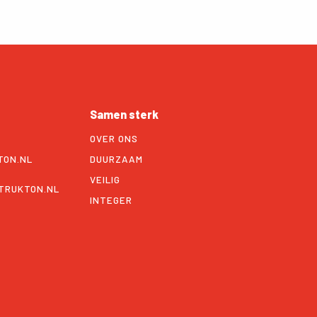
Samen sterk
OVER ONS
TON.NL
DUURZAAM
VEILIG
TRUKTON.NL
INTEGER