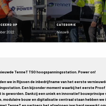
ICEERD OP
CATEGORIE
ber 2022
Nieuws
rnieuwde TenneT TSO hoogspanningsstation. Power on!
den we in Rijssen de inbedrijfname van het eerste vernieuw
ingsstation. Een bijzonder moment waarbij het eerste Proof
t is geworden. Dankzij een uniek en innovatief bouwprincipe 
, modulaire bouw en digitalisatie centraal staan hebben we 
et TenneT en partners het afgelopen jaar hard gewerkt om 